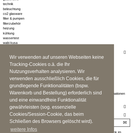
technik
beleuchtung
co2 glasware
filter & pumpen
filterzubehör
heizung
kühlung
wassertest
wabi kusa
INFORMATIONEN
Wir verwenden auf unseren Webseiten keine
neue artikel
kontakt
Tracking-Cookies o.ä. die Ihr
versandkosten & lieferzeit (*)
Nutzungsverhalten analysieren. Wir
widerrufsrecht & widerrufsformular
allgemeine geschäftsbedingungen
verwenden ausschließlich Cookies, die für
impressum
grundlegende Funktionalitäten (bspw.
datenschutz
Warenkorb und Bestellung) erforderlich sind
*gilt für lieferungen nach deutschland. lieferzeiten für andere länder und informationen
zur berechnung des liefertermins siehe schaltfläche 'lieferzeit'
und eine einwandfreie Funktionalität
aquamoos gmbh, heisenbergstr. 2 95643 tirschenreuth deutschland
gewährleisten (sog. essenzielle
Cookies/Session-Cookie, das beim
NEWSLETTER
Schließen des Browsers gelöscht wird).
weitere Infos
Der Bezug des Newsletter kann jederzeit im Kundenkonto oder per Abmeldelink im