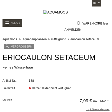
en
de
menu
WARENKORB
leer
ANMELDEN
aquamoos
>
aquarienpflanzen
>
mittelgrund
>
eriocaulon setaceum
VERGRÖSSERN
ERIOCAULON SETACEUM
Feines Wasserhaar
Artikel-Nr.:
188
Lieferzeit
derzeit leider nicht verfügbar
Drucken
7,99 €
inkl. MwSt.
zzgl. Versandkosten