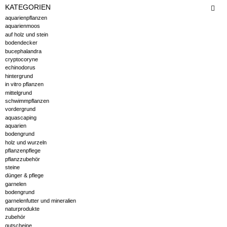
KATEGORIEN
aquarienpflanzen
aquarienmoos
auf holz und stein
bodendecker
bucephalandra
cryptocoryne
echinodorus
hintergrund
in vitro pflanzen
mittelgrund
schwimmpflanzen
vordergrund
aquascaping
aquarien
bodengrund
holz und wurzeln
pflanzenpflege
pflanzzubehör
steine
dünger & pflege
garnelen
bodengrund
garnelenfutter und mineralien
naturprodukte
zubehör
gutscheine